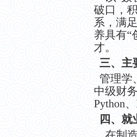
破口，积
系，满足
养具有“
才。
三、主
管理学
中级财
Pytho
四、就
在制